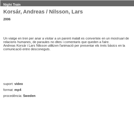
Night Train
Korsár, Andreas / Nilsson, Lars
2006
Un viatge en tren per anar a visitar a un parent malalt es converteix en un mostruari de
relacions humanes, de paraules no dites i comentaris que queden a l'aire.
Andreas Korsár i Lars Nilsson utilitzen l'animació per presentar els trets bàsics en la
comunicació entre desconeguts.
suport:
video
format:
mp4
procedència:
Sweden